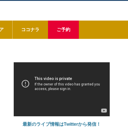
ア
ココナラ
ご予約
動
画
プ
レ
ー
ヤ
ー
最新のライブ情報はTwitterから発信！