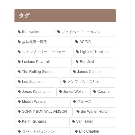
タグ
little walter
ジェイバードコールマン
故妹尾隆一郎氏
AC/DC
ジョンリ・リー・フッカー
Lightnin' Hopkins
Luciano Pavarotti
Bon Jovi
The Rolling Stones
James Cotton
Led Zeppelin
メンフィス・スリム
Jonas Kaufmann
Junior Wells
Caccini
Muddy Waters
ブルース
SONNY BOY WILLIAMSON
Big Walter Horton
Keith Richards
Van Halen
ロバートジョンソン
Eric Clapton