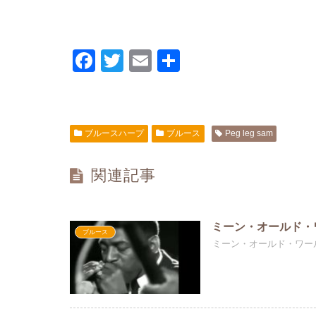
F
T
E
共
a
wi
m
有
c
tt
ail
e
er
ブルースハープ
ブルース
Peg leg sam
b
o
関連記事
o
k
ミーン・オールド・
ブルース
ミーン・オールド・ワー