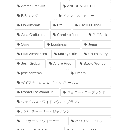
Aretha Franklin
ANDREA BOCELLI
B.B.キング
メンフィス・ミニー
Howlin'Wolf
B'z
Cecilia Bartoli
Aida Garifullina
Caroline Jones
Jeff Beck
Sting
Loudness
Jenai
Friar Alessandro
Mötley Crüe
Chuck Berry
Josh Groban
André Rieu
Stevie Wonder
jose carreras
Cream
ダイアナ・ロス ＆ ザ・スプリームス
Robert Lockwood Jr.
ジョニー・コープランド
ジェイムス・ワイドマウス・ブラウン
パパ・チャーリー・ジャクソン
Ｔ・ボーン・ウォーカー
ハウリン・ウルフ