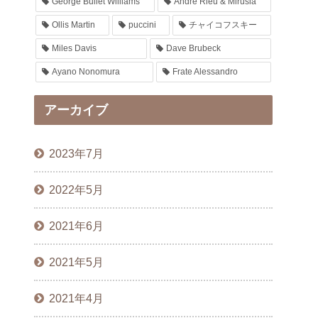
George Bullet Williams
André Rieu & Mirusia
Ollis Martin
puccini
チャイコフスキー
Miles Davis
Dave Brubeck
Ayano Nonomura
Frate Alessandro
アーカイブ
2023年7月
2022年5月
2021年6月
2021年5月
2021年4月