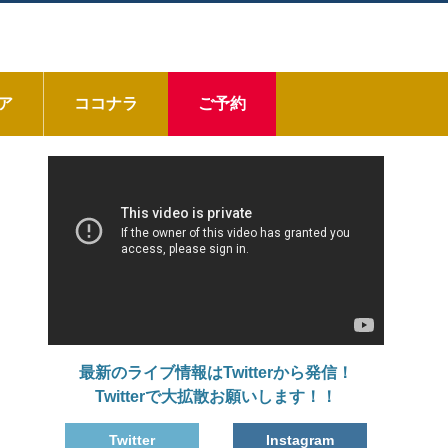
ア
ココナラ
ご予約
動
画
プ
レ
ー
ヤ
ー
最新のライブ情報はTwitterから発信！
Twitterで大拡散お願いします！！
Twitter
Instagram