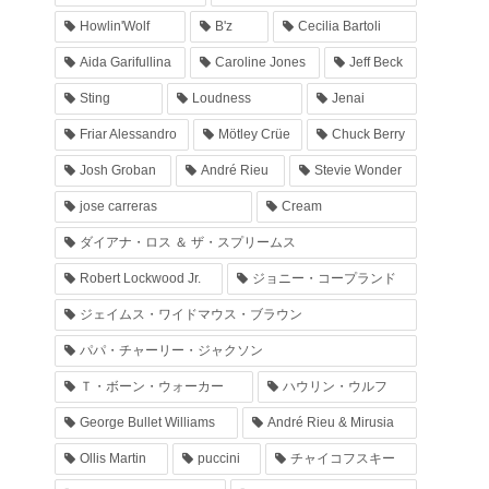
Howlin'Wolf
B'z
Cecilia Bartoli
Aida Garifullina
Caroline Jones
Jeff Beck
Sting
Loudness
Jenai
Friar Alessandro
Mötley Crüe
Chuck Berry
Josh Groban
André Rieu
Stevie Wonder
jose carreras
Cream
ダイアナ・ロス ＆ ザ・スプリームス
Robert Lockwood Jr.
ジョニー・コープランド
ジェイムス・ワイドマウス・ブラウン
パパ・チャーリー・ジャクソン
Ｔ・ボーン・ウォーカー
ハウリン・ウルフ
George Bullet Williams
André Rieu & Mirusia
Ollis Martin
puccini
チャイコフスキー