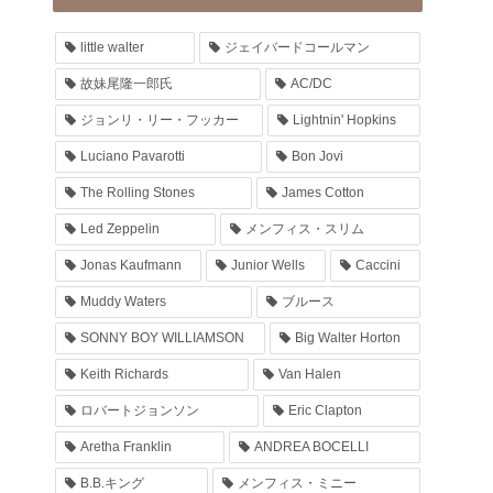
little walter
ジェイバードコールマン
故妹尾隆一郎氏
AC/DC
ジョンリ・リー・フッカー
Lightnin' Hopkins
Luciano Pavarotti
Bon Jovi
The Rolling Stones
James Cotton
Led Zeppelin
メンフィス・スリム
Jonas Kaufmann
Junior Wells
Caccini
Muddy Waters
ブルース
SONNY BOY WILLIAMSON
Big Walter Horton
Keith Richards
Van Halen
ロバートジョンソン
Eric Clapton
Aretha Franklin
ANDREA BOCELLI
B.B.キング
メンフィス・ミニー