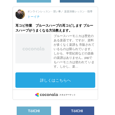
TöICHI
TöICHI