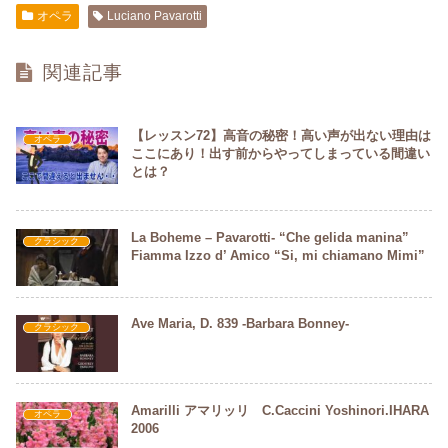
e
er
オペラ
Luciano Pavarotti
b
関連記事
o
o
【レッスン72】高音の秘密！高い声が出ない理由は
k
オペラ
ここにあり！出す前からやってしまっている間違い
とは？
La Boheme – Pavarotti- “Che gelida manina”
クラシック
Fiamma Izzo d’ Amico “Si, mi chiamano Mimi”
Ave Maria, D. 839 -Barbara Bonney-
クラシック
Amarilli アマリッリ C.Caccini Yoshinori.IHARA
オペラ
2006