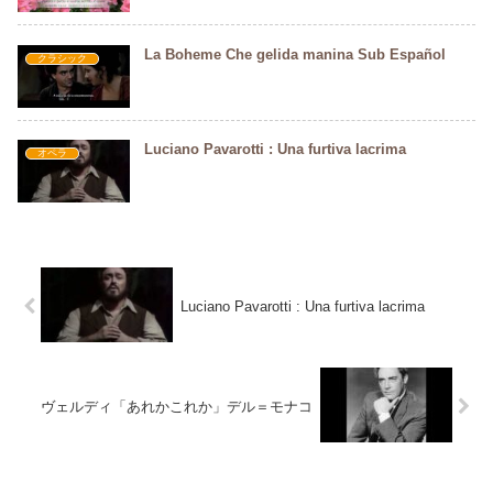
La Boheme Che gelida manina Sub Español
クラシック
Luciano Pavarotti : Una furtiva lacrima
オペラ
Luciano Pavarotti : Una furtiva lacrima
ヴェルディ「あれかこれか」デル＝モナコ