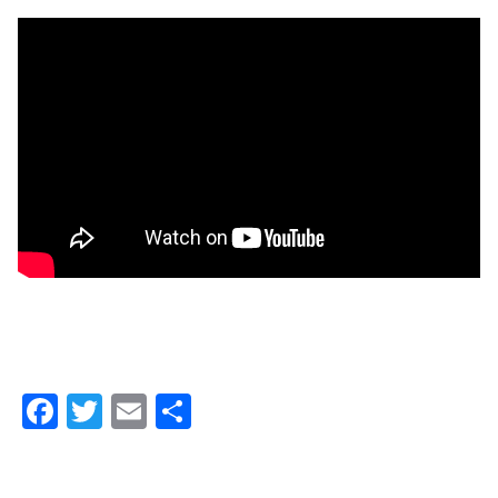
F
T
E
共
a
wi
m
有
c
tt
ail