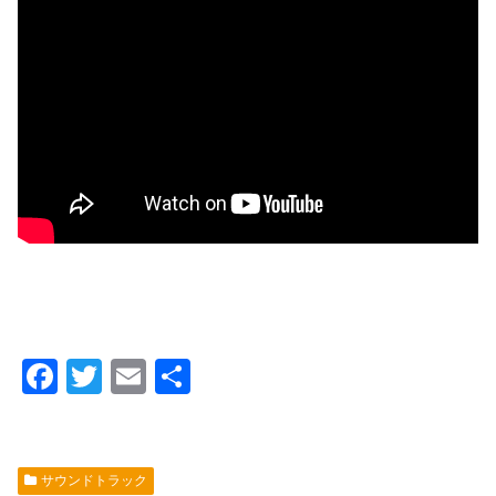
F
T
E
共
a
wi
m
有
c
tt
ail
e
er
サウンドトラック