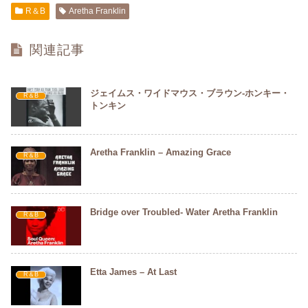
e
er
R＆B
Aretha Franklin
b
関連記事
o
o
ジェイムス・ワイドマウス・ブラウン-ホンキー・
k
R＆B
トンキン
Aretha Franklin – Amazing Grace
R＆B
Bridge over Troubled- Water Aretha Franklin
R＆B
Etta James – At Last
R＆B