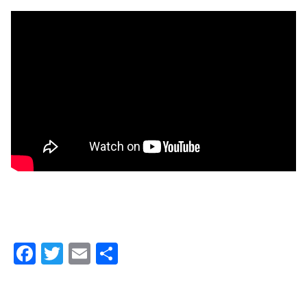
F
T
E
共
a
wi
m
有
c
tt
ail